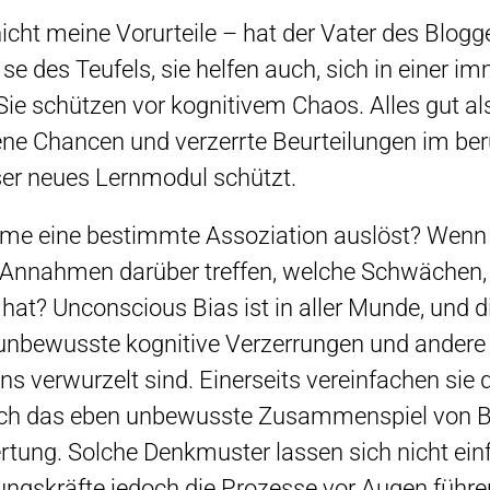
nicht meine Vorurteile – hat der Vater des Blog
r se des Teufels, sie helfen auch, sich in einer
 Sie schützen vor kognitivem Chaos. Alles gut al
e Chancen und verzerrte Beurteilungen im beru
ser neues Lernmodul schützt.
ame eine bestimmte Assoziation auslöst? Wenn 
t Annahmen darüber treffen, welche Schwächen,
at? Unconscious Bias ist in aller Munde, und d
unbewusste kognitive Verzerrungen und ander
uns verwurzelt sind. Einerseits vereinfachen sie 
urch das eben unbewusste Zusammenspiel von 
rtung. Solche Denkmuster lassen sich nicht ei
ngskräfte jedoch die Prozesse vor Augen führen