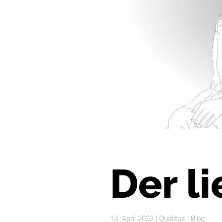
Der l
13. April 2023
| Qualitus |
Blog