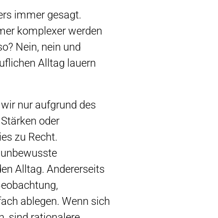
gers immer gesagt.
 immer komplexer werden
so? Nein, nein und
flichen Alltag lauern
wir nur aufgrund des
 Stärken oder
ies zu Recht.
e unbewusste
den Alltag. Andererseits
Beobachtung,
nfach ablegen. Wenn sich
, sind rationalere